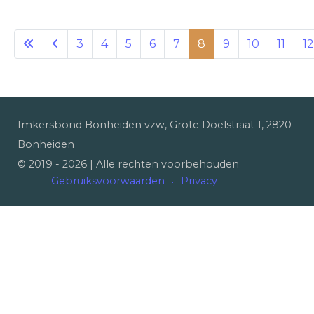
3
4
5
6
7
8
9
10
11
12
Imkersbond Bonheiden vzw, Grote Doelstraat 1, 2820
Bonheiden
© 2019 -
2026
| Alle rechten voorbehouden
Gebruiksvoorwaarden
Privacy