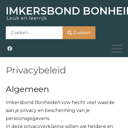
IMKERSBOND BONHEI
Leuk en leerrijk
Zoem-In
Over ons
Opleidingen
Actueel
Zoeken
Zoeken
Bezoek
Nostalgie
Kennisbank
Aziatische hoornaar
Honing kopen
Raad van bestuur
Weetjes
Zwermen scheppen
Kerntaken
Links
Privacybeleid
Materiaal ontlenen
Vrijwilligers
Algemeen
Lid worden
Lid worden
Imkersbond Bonheiden vzw hecht veel waarde
aan je privacy en bescherming van je
persoonsgegevens.
In deze privacyverklaring willen we heldere en