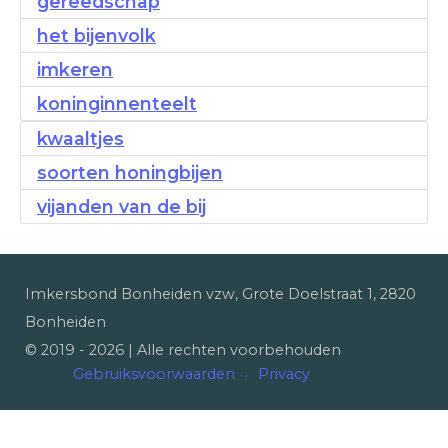
gereedschap
het bijenvolk
imkeren
koninginnenteelt
kwaaltjes
soorten honingbijen
vijanden van de bij
Imkersbond Bonheiden vzw, Grote Doelstraat 1, 2820
Bonheiden
© 2019 -
2026
| Alle rechten voorbehouden
Gebruiksvoorwaarden
Privacy