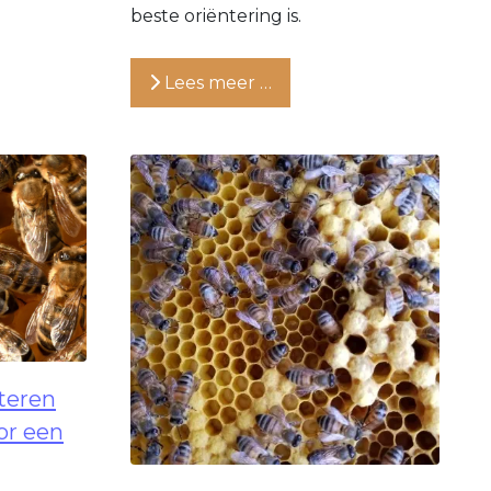
beste oriëntering is.
Lees meer …
teren
or een