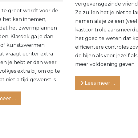
vergevensgezinde vriendi
lk te groot wordt voor de
Ze zullen het je niet te l
e het kan innemen,
nemen als je ze een (veel
e dat het zwermplannen
kastcontrole aansmeerde.
en. Klassiek ga je dan
het goed te weten dat ko
s of kunstzwermen
efficiëntere controles zo
t vraagt echter extra
de bijen als voor jezelf al
 en je hebt er dan weer
meer voldoening geven.
olkjes extra bij om op te
t niet altijd gewenst is.
Lees meer …
meer …