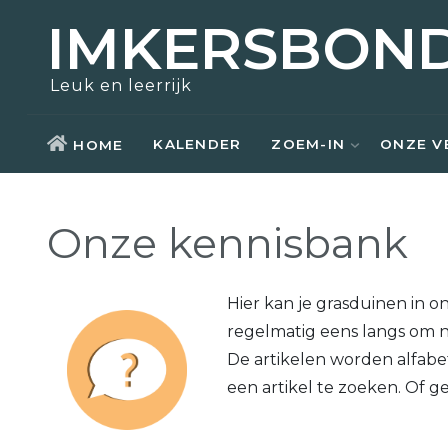
IMKERSBON
Zoem-In
Over ons
Opleidingen
Actueel
Leuk en leerrijk
Bezoek
Nostalgie
Kennisbank
Aziatische hoornaar
KALENDER
ZOEM-IN
ONZE V
HOME
Honing kopen
Raad van bestuur
Weetjes
Onze kennisbank
Zwermen scheppen
Kerntaken
Links
Materiaal ontlenen
Vrijwilligers
Hier kan je grasduinen in o
regelmatig eens langs om n
Lid worden
Lid worden
De artikelen worden alfabe
een artikel te zoeken. Of g