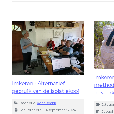
Imkeren
Imkeren - Alternatief
method
gebruik van de isolatiekooi
te voo
Details
Categorie:
Kennisbank
Details
Categor
Gepubliceerd: 04 september 2024
Gepubli