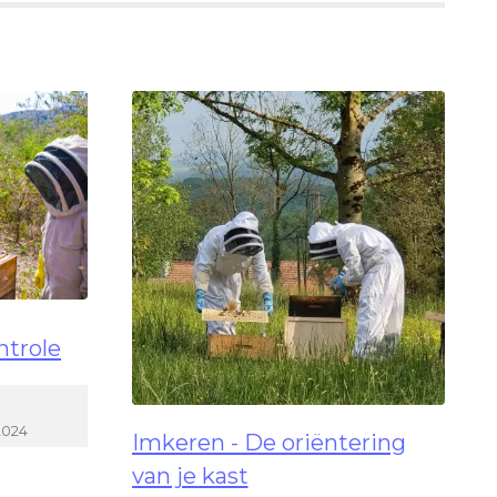
ntrole
2024
Imkeren - De oriëntering
van je kast