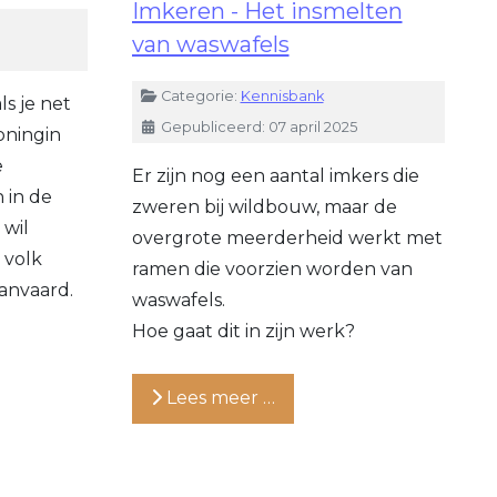
Imkeren - Het insmelten
van waswafels
Details
Categorie:
Kennisbank
ls je net
Gepubliceerd: 07 april 2025
oningin
e
Er zijn nog een aantal imkers die
 in de
zweren bij wildbouw, maar de
 wil
overgrote meerderheid werkt met
 volk
ramen die voorzien worden van
anvaard.
waswafels.
Hoe gaat dit in zijn werk?
Lees meer …