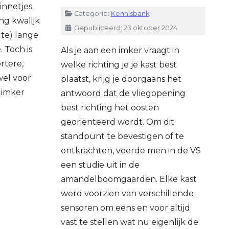
nnetjes.
Details
Categorie:
Kennisbank
ang kwalijk
Gepubliceerd: 23 oktober 2024
 te) lange
 Toch is
Als je aan een imker vraagt in
rtere,
welke richting je je kast best
wel voor
plaatst, krijg je doorgaans het
s imker
antwoord dat de vliegopening
best richting het oosten
georiënteerd wordt. Om dit
standpunt te bevestigen of te
ontkrachten, voerde men in de VS
een studie uit in de
amandelboomgaarden. Elke kast
werd voorzien van verschillende
sensoren om eens en voor altijd
vast te stellen wat nu eigenlijk de