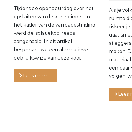
Tijdens de opendeurdag over het
Als je vo
opsluiten van de koninginnen in
ruimte di
het kader van de varroabestrijding,
riskeer j
werd de isolatiekooi reeds
gaat smed
aangehaald. In dit artikel
aflegger
bespreken we een alternatieve
maken. Da
gebruikswijze van deze kooi.
materiaal
een paar v
Lees meer …
volgen, wa
Lees 