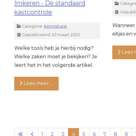
Imkeren - De standaard
Details
Categor
kastcontrole
Gepublic
Wanneer 
Details
Categorie:
Kennisbank
eitjes en
Gepubliceerd: 03 maart 2023
Welke tools heb je hierbij nodig?
Lees 
Welke zaken moet je bekijken? Je
leert het in het volgende artikel.
Lees meer …
1
2
3
4
5
6
7
8
9