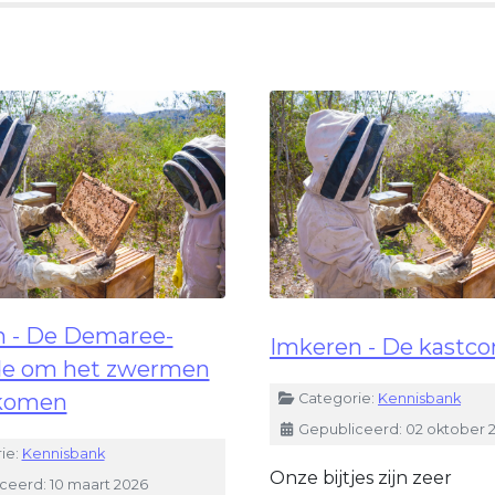
 - De Demaree-
Imkeren - De kastco
e om het zwermen
rkomen
Details
Categorie:
Kennisbank
Gepubliceerd: 02 oktober 
ie:
Kennisbank
Onze bijtjes zijn zeer
ceerd: 10 maart 2026