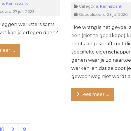
ie:
Kennisbank
Details
Categorie:
Kennisbank
eerd: 27 juni 2023
Gepubliceerd: 23 juli 2026
leggen werksters soms
Hoe wrang is het gevoel a
 wat kan je ertegen doen?
een (niet te goedkope) k
hebt aangeschaft met di
meer …
specifieke eigenschappen
genen waar je zo naartoe
werken, en dat ze door je
gewoonweg niet wordt a
Lees meer …
10