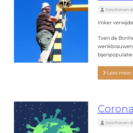
Details
Geschreven d
Imker verwijde
Toen de Bonhe
wenkbrauwen. A
bijenpopulatie 
Lees meer: 
Corona
Details
Geschreven d