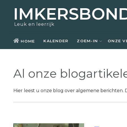
IMKERSBON
Zoem-In
Over ons
Opleidingen
Actueel
Leuk en leerrijk
Bezoek
Nostalgie
Kennisbank
Aziatische hoornaar
KALENDER
ZOEM-IN
ONZE V
HOME
Honing kopen
Raad van bestuur
Weetjes
Zwermen scheppen
Kerntaken
Links
Al onze blogartikel
Materiaal ontlenen
Vrijwilligers
Hier leest u onze blog over algemene berichten. D
Lid worden
Lid worden