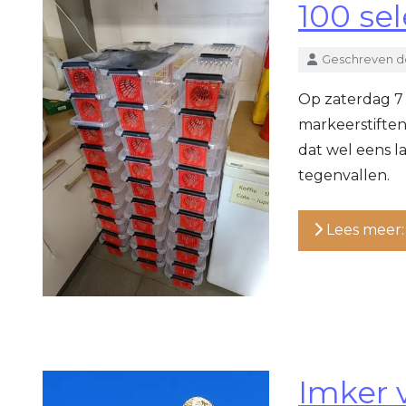
100 sel
Details
Geschreven d
Op zaterdag 7 
markeerstiften
dat wel eens l
tegenvallen.
Lees meer: 
Imker 