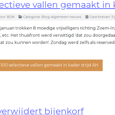
ectieve vallen gemaakt in 
oor:
BDK
Categorie:
Blog-algemeen-nieuws
Geschreven: 11 
januari trokken 8 moedige vrijwilligers richting Zoem-I
, etc. Het thuisfront werd verwittigd 'dat zou doorgeda
aat zou kunnen worden'. Zondag werd zelfs als reserved
100 selectieve vallen gemaakt in kader strijd AH
verwijdert bijenkorf