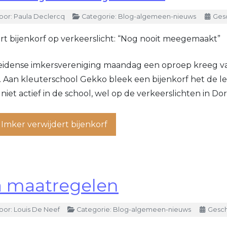
oor:
Paula Declercq
Categorie:
Blog-algemeen-nieuws
Gesc
rt bijenkorf op verkeerslicht: “Nog nooit meegemaakt”
idense imkersvereniging maandag een oproep kreeg van
an kleuterschool Gekko bleek een bijenkorf het de lee
niet actief in de school, wel op de verkeerslichten in Dor
Imker verwijdert bijenkorf
 maatregelen
oor:
Louis De Neef
Categorie:
Blog-algemeen-nieuws
Gesch