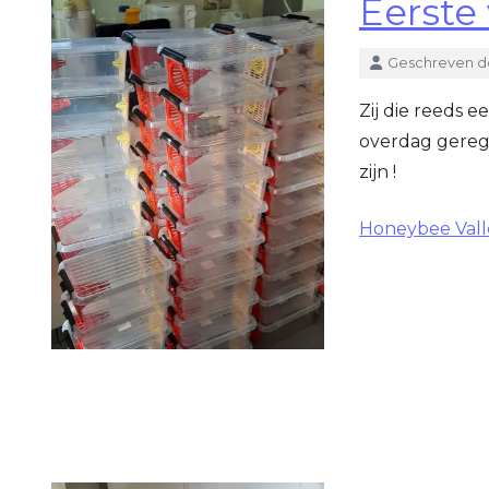
Eerste
Details
Geschreven d
Zij die reeds 
overdag gerege
zijn !
Honeybee Valle