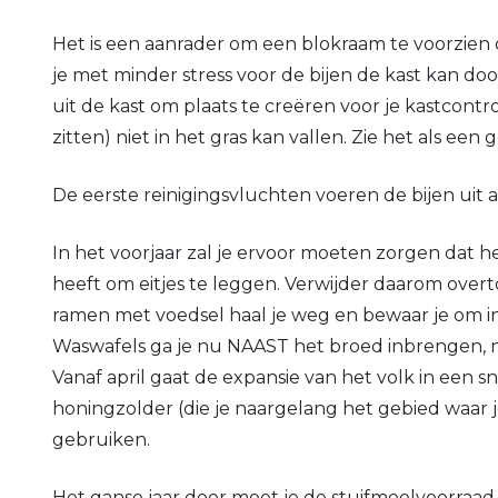
Het is een aanrader om een blokraam te voorzien 
je met minder stress voor de bijen de kast kan do
uit de kast om plaats te creëren voor je kastcontro
zitten) niet in het gras kan vallen. Zie het als ee
De eerste reinigingsvluchten voeren de bijen uit 
In het voorjaar zal je ervoor moeten zorgen dat 
heeft om eitjes te leggen. Verwijder daarom overt
ramen met voedsel haal je weg en bewaar je om i
Waswafels ga je nu NAAST het broed inbrengen, n
Vanaf april gaat de expansie van het volk in een 
honingzolder (die je naargelang het gebied waar
gebruiken.
Het ganse jaar door moet je de stuifmeelvoorraad 