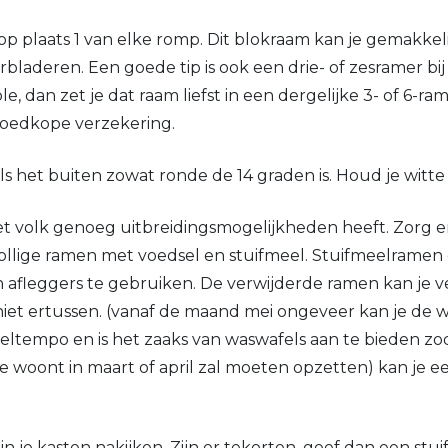
op plaats 1 van elke romp. Dit blokraam kan je gemakke
orbladeren. Een goede tip is ook een drie- of zesramer b
le, dan zet je dat raam liefst in een dergelijke 3- of 6-
n goedkope verzekering.
als het buiten zowat ronde de 14 graden is. Houd je witt
het volk genoeg uitbreidingsmogelijkheden heeft. Zorg 
ollige ramen met voedsel en stuifmeel. Stuifmeelramen ga
n afleggers te gebruiken. De verwijderde ramen kan j
iet ertussen. (vanaf de maand mei ongeveer kan je de w
sneltempo en is het zaaks van waswafels aan te bieden 
 je woont in maart of april zal moeten opzetten) kan j
in je kasten nakijken. Zijn er tekorten, geef dan een st