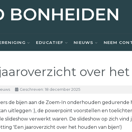
D BONHEIDEN
ERENIGING
EDUCATIEF
NIEUWS
NEEM CON
jaaroverzicht over he
ieuws
Geschreven: 18 december 2025
igers de bijen aan de Zoem-In onderhouden gedurende he
kan uitleggen :), de powerpoint voorstellen en toelicht
de slideshow verwerkt waren. De slideshow op zich vind j
ting 'Een jaaroverzicht over het houden van bijen')