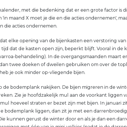
alender, met die bedenking dat er een grote factor is die
 'in maand X moet je die en die acties ondernemen', maa
en die acties ondernemen.
dat elke opening van de bijenkasten een verstoring va
 tijd dat de kasten open zijn, beperkt blijft. Vooral in
varroa-behandeling). In de overgangsmaanden maart en apr
n dan twee doeken of dweilen gebruiken om over de topl
 heb je ook minder op-vliegende bijen.
p de bodemplank nakijken. De bijen migreren in de wint
ken. Zie je hoofdzakelijk mul aan de voorkant liggen va
 hoeveel straten er bezet zijn met bijen. In januari zit je
 de bodemplank liggen, dan zit je met een darrenbroedig
 Die kunnen gerust de winter door en als je dan een d
renigen met één van je mini-volkjes (nadat je de darre