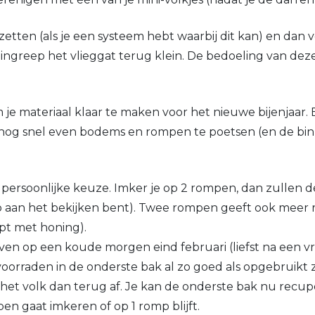
zetten (als je een systeem hebt waarbij dit kan) en dan v
reep het vlieggat terug klein. De bedoeling van deze ac
e materiaal klaar te maken voor het nieuwe bijenjaar. E
og snel even bodems en rompen te poetsen (en de binne
 persoonlijke keuze. Imker je op 2 rompen, dan zullen de
mp aan het bekijken bent). Twee rompen geeft ook meer 
opt met honing).
n op een koude morgen eind februari (liefst na een vri
lvoorraden in de onderste bak al zo goed als opgebruikt
 het volk dan terug af. Je kan de onderste bak nu rec
pen gaat imkeren of op 1 romp blijft.