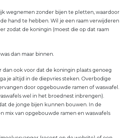
lijk wegnemen zonder bijen te pletten, waardoor
ij de hand te hebben. Wil je een raam verwijderen
ramer zodat de koningin (moest die op dat raam
e was dan maar binnen.
er dan ook voor dat de koningin plaats genoeg
 je altijd in de diepvries steken. Overbodige
e vervangen door opgebouwde ramen of waswafel.
aswafels wel in het broednest inbrengen).
zodat de jonge bijen kunnen bouwen. In de
e een mix van opgebouwde ramen en waswafels
uifmeelvervanger (recept op de website) of een