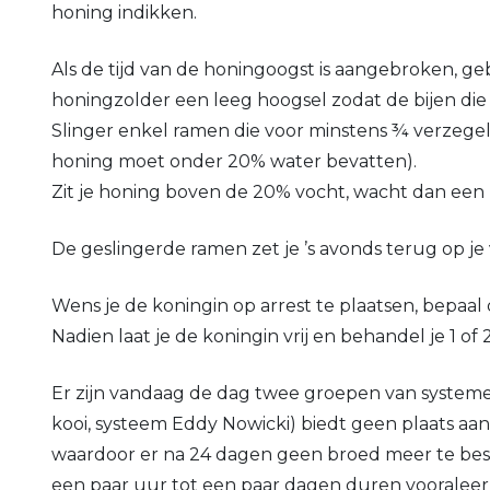
honing indikken.
Als de tijd van de honingoogst is aangebroken, ge
honingzolder een leeg hoogsel zodat de bijen die
Slinger enkel ramen die voor minstens ¾ verzegeld 
honing moet onder 20% water bevatten).
Zit je honing boven de 20% vocht, wacht dan een 
De geslingerde ramen zet je ’s avonds terug op je
Wens je de koningin op arrest te plaatsen, bepaal
Nadien laat je de koningin vrij en behandel je 1
Er zijn vandaag de dag twee groepen van systemen 
kooi, systeem Eddy Nowicki) biedt geen plaats aan
waardoor er na 24 dagen geen broed meer te bespeu
een paar uur tot een paar dagen duren vooraleer 