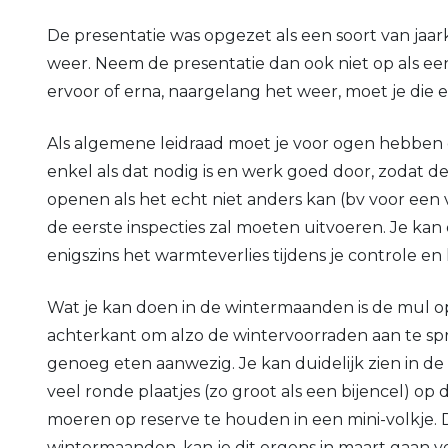
De presentatie was opgezet als een soort van jaark
weer. Neem de presentatie dan ook niet op als een
ervoor of erna, naargelang het weer, moet je die 
Als algemene leidraad moet je voor ogen hebben 
enkel als dat nodig is en werk goed door, zodat de
openen als het echt niet anders kan (bv voor een 
de eerste inspecties zal moeten uitvoeren. Je ka
enigszins het warmteverlies tijdens je controle en
Wat je kan doen in de wintermaanden is de mul o
achterkant om alzo de wintervoorraden aan te spre
genoeg eten aanwezig. Je kan duidelijk zien in de mul
veel ronde plaatjes (zo groot als een bijencel) op
moeren op reserve te houden in een mini-volkje.
wintermaanden, kan je dit ergens in maart gaan ve