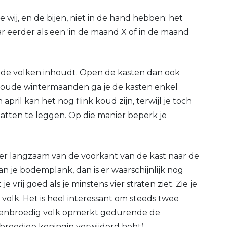
 wij, en de bijen, niet in de hand hebben: het
r eerder als een 'in de maand X of in de maand
n de volken inhoudt. Open de kasten dan ook
 de koude wintermaanden ga je de kasten enkel
il kan het nog flink koud zijn, terwijl je toch
atten te leggen. Op die manier beperk je
er langzaam van de voorkant van de kast naar de
n je bodemplank, dan is er waarschijnlijk nog
 vrij goed als je minstens vier straten ziet. Zie je
 volk. Het is heel interessant om steeds twee
arrenbroedig volk opmerkt gedurende de
nbroedige koningin verwijderd hebt).