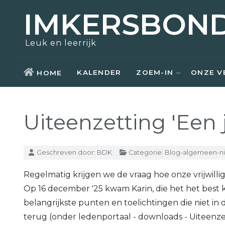
IMKERSBON
Zoem-In
Over ons
Opleidingen
Actueel
Leuk en leerrijk
Bezoek
Nostalgie
Kennisbank
Aziatische hoornaar
KALENDER
ZOEM-IN
ONZE V
HOME
Honing kopen
Raad van bestuur
Weetjes
Uiteenzetting 'Een 
Zwermen scheppen
Kerntaken
Links
Materiaal ontlenen
Vrijwilligers
Details
Geschreven door:
BDK
Categorie:
Blog-algemeen-n
Lid worden
Lid worden
Regelmatig krijgen we de vraag hoe onze vrijwill
Op 16 december '25 kwam Karin, die het het best 
belangrijkste punten en toelichtingen die niet in 
terug (onder ledenportaal - downloads - Uiteenzet