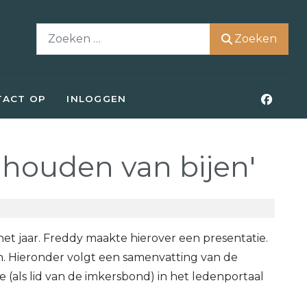
Zoeken
Zoeken
TACT OP
INLOGGEN
t houden van bijen'
t jaar. Freddy maakte hierover een presentatie.
en. Hieronder volgt een samenvatting van de
e (als lid van de imkersbond) in het ledenportaal