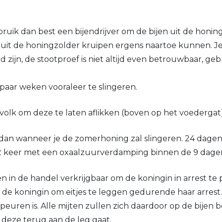
bruik dan best een bijendrijver om de bijen uit de honin
 uit de honingzolder kruipen ergens naartoe kunnen. Je
zijn, de stootproef is niet altijd even betrouwbaar, ge
paar weken vooraleer te slingeren.
 volk om deze te laten aflikken (boven op het voedergat)
 dan wanneer je de zomerhoning zal slingeren. 24 dagen 
 of 2 keer met een oxaalzuurverdamping binnen de 9 dage
in de handel verkrijgbaar om de koningin in arrest te p
 de koningin om eitjes te leggen gedurende haar arrest.
ren is. Alle mijten zullen zich daardoor op de bijen be
deze terug aan de leg gaat.