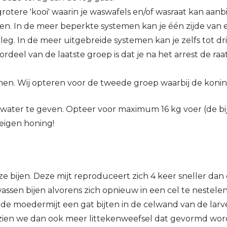
tere 'kooi' waarin je waswafels en/of wasraat kan aanbi
jven. In de meer beperkte systemen kan je één zijde van
eg. In de meer uitgebreide systemen kan je zelfs tot dr
deel van de laatste groep is dat je na het arrest de raa
en. Wij opteren voor de tweede groep waarbij de koningi
kerwater te geven. Opteer voor maximum 16 kg voer (de b
 eigen honing!
ze bijen. Deze mijt reproduceert zich 4 keer sneller da
wassen bijen alvorens zich opnieuw in een cel te nestele
zal de moedermijt een gat bijten in de celwand van de la
s zien we dan ook meer littekenweefsel dat gevormd wo