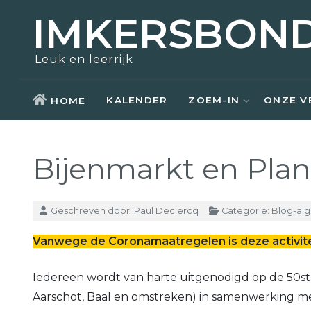
IMKERSBON
Zoem-In
Over ons
Opleidingen
Actueel
Leuk en leerrijk
Bezoek
Nostalgie
Kennisbank
Aziatische hoornaar
KALENDER
ZOEM-IN
ONZE V
HOME
Honing kopen
Raad van bestuur
Weetjes
Bijenmarkt en Plan
Zwermen scheppen
Kerntaken
Links
Materiaal ontlenen
Vrijwilligers
Details
Geschreven door:
Paul Declercq
Categorie:
Blog-al
Lid worden
Lid worden
Vanwege de Coronamaatregelen is deze activite
Iedereen wordt van harte uitgenodigd op de 50st
Aarschot, Baal en omstreken) in samenwerking met