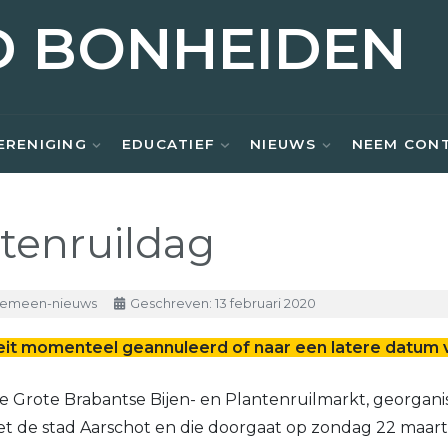
D BONHEIDEN
ERENIGING
EDUCATIEF
NIEUWS
NEEM CON
tenruildag
gemeen-nieuws
Geschreven: 13 februari 2020
it momenteel geannuleerd of naar een latere datum 
e Grote Brabantse Bijen- en Plantenruilmarkt, georgan
 de stad Aarschot en die doorgaat op zondag 22 maart 2