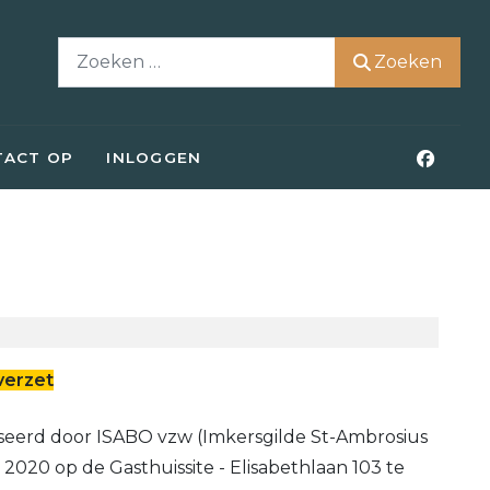
Zoeken
Zoeken
TACT OP
INLOGGEN
verzet
iseerd door ISABO vzw (Imkersgilde St-Ambrosius
020 op de Gasthuissite - Elisabethlaan 103 te