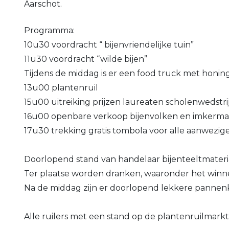
Aarschot.
Programma:
10u30 voordracht “ bijenvriendelijke tuin”
11u30 voordracht “wilde bijen”
Tijdens de middag is er een food truck met honin
13u00 plantenruil
15u00 uitreiking prijzen laureaten scholenwedstri
16u00 openbare verkoop bijenvolken en imkerma
17u30 trekking gratis tombola voor alle aanwezig
Doorlopend stand van handelaar bijenteeltmateria
Ter plaatse worden dranken, waaronder het winnen
Na de middag zijn er doorlopend lekkere pannenk
Alle ruilers met een stand op de plantenruilmark