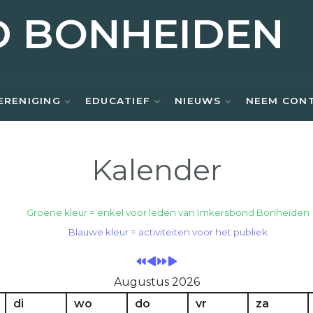
D BONHEIDEN
ERENIGING
EDUCATIEF
NIEUWS
NEEM CON
Kalender
Vorig
Vorige
Volgend
Volgende
Groene kleur = enkel voor leden van Imkersbond Bonheiden
Jaar
Maand
Jaar
Maand
Blauwe kleur = activiteiten voor het publiek
Augustus 2026
di
wo
do
vr
za