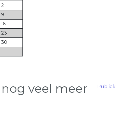
2
9
16
23
30
 nog veel meer
Publiek