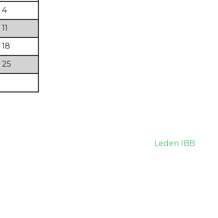
4
11
18
25
Leden IBB