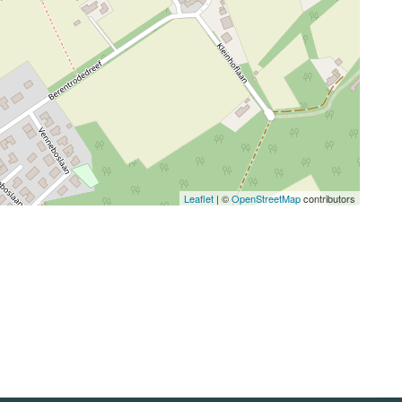
Leaflet
| ©
OpenStreetMap
contributors