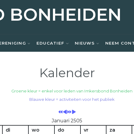
D BONHEIDEN
ERENIGING
EDUCATIEF
NIEUWS
NEEM CON
Kalender
Vorig
Vorige
Volgend
Volgende
Groene kleur = enkel voor leden van Imkersbond Bonheiden
Jaar
Maand
Jaar
Maand
Blauwe kleur = activiteiten voor het publiek
Januari 2505
di
wo
do
vr
za