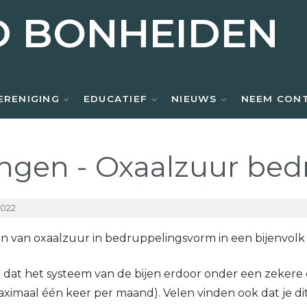
D BONHEIDEN
ERENIGING
EDUCATIEF
NIEUWS
NEEM CON
ingen - Oxaalzuur be
2022
en van oxaalzuur in bedruppelingsvorm in een bijenvolk
 dat het systeem van de bijen erdoor onder een zekere
aximaal één keer per maand). Velen vinden ook dat je di