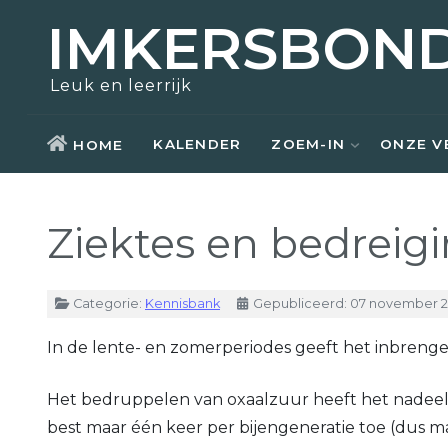
IMKERSBON
Zoem-In
Over ons
Opleidingen
Actueel
Leuk en leerrijk
Bezoek
Nostalgie
Kennisbank
Aziatische hoornaar
KALENDER
ZOEM-IN
ONZE V
HOME
Honing kopen
Raad van bestuur
Weetjes
Ziektes en bedreig
Zwermen scheppen
Kerntaken
Links
Materiaal ontlenen
Vrijwilligers
Details
Categorie:
Kennisbank
Gepubliceerd: 07 november 
Lid worden
Lid worden
In de lente- en zomerperiodes geeft het inbreng
Het bedruppelen van oxaalzuur heeft het nadeel
best maar één keer per bijengeneratie toe (dus m