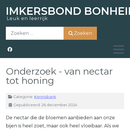
IMKERSBOND BONHEI
Leuk en leerrijk
Zoem-In
Over ons
Opleidingen
Actueel
Zoeken
Zoeken
Bezoek
Nostalgie
Kennisbank
Aziatische hoornaar
Honing kopen
Raad van bestuur
Weetjes
Zwermen scheppen
Kerntaken
Links
Onderzoek - van nectar
tot honing
Materiaal ontlenen
Vrijwilligers
Details
Categorie:
Kennisbank
Lid worden
Lid worden
Gepubliceerd: 26 december 2024
De nectar die de bloemen aanbieden aan onze
bijen is heel zoet, maar ook heel vloeibaar. Als we