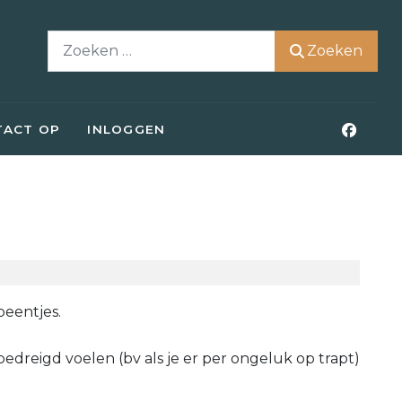
Zoeken
Zoeken
TACT OP
INLOGGEN
beentjes.
 bedreigd voelen (bv als je er per ongeluk op trapt)