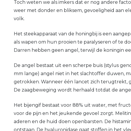
Toch weten we als imkers dat er nog andere factore
weer met donder en bliksem, gevoeligheid aan elek
volk.
Het steekapparaat van de honingbij is een aangep
als wapen om hun prooien te paralyseren of te do
Darren hebben geen angel, terwijl de koningin ee
De angel bestaat uit een scherpe buis (stylus ge
mm lange) angel niet in het slachtoffer duwen, ma
getrokken. Wanneer één lancet zich terugtrekt, g
De zaagbeweging wordt herhaald totdat de angel t
Het bijengif bestaat voor 88% uit water, met fruct
voor de pijn en het jeukende gevoel zorgt. Meliti
aderen en de huid doen openbarsten. De histamin
ontstaan. De hyaluronidase gaat stoffen in het vle