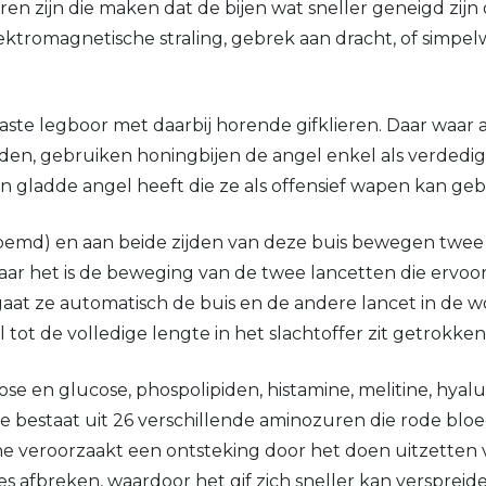
n zijn die maken dat de bijen wat sneller geneigd zijn o
tromagnetische straling, gebrek aan dracht, of simpelwe
aste legboor met daarbij horende gifklieren. Daar waar
den, gebruiken honingbijen de angel enkel als verdedig
n gladde angel heeft die ze als offensief wapen kan geb
noemd) en aan beide zijden van deze buis bewegen twee 
ar het is de beweging van de twee lancetten die ervoor 
aat ze automatisch de buis en de andere lancet in de 
ot de volledige lengte in het slachtoffer zit getrokken
ose en glucose, phospolipiden, histamine, melitine, hyalu
ne bestaat uit 26 verschillende aminozuren die rode bl
e veroorzaakt een ontsteking door het doen uitzetten
es afbreken, waardoor het gif zich sneller kan verspreid