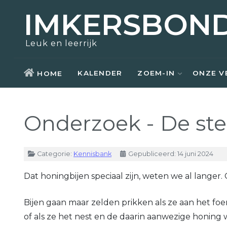
IMKERSBON
Zoem-In
Over ons
Opleidingen
Actueel
Leuk en leerrijk
Bezoek
Nostalgie
Kennisbank
Aziatische hoornaar
KALENDER
ZOEM-IN
ONZE V
HOME
Honing kopen
Raad van bestuur
Weetjes
Onderzoek - De ste
Zwermen scheppen
Kerntaken
Links
Materiaal ontlenen
Vrijwilligers
Details
Categorie:
Kennisbank
Gepubliceerd: 14 juni 2024
Lid worden
Lid worden
Dat honingbijen speciaal zijn, weten we al langer
Bijen gaan maar zelden prikken als ze aan het foera
of als ze het nest en de daarin aanwezige honing w