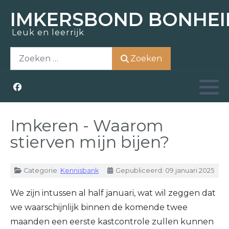
IMKERSBOND BONHEI
Leuk en leerrijk
Zoem-In
Over ons
Opleidingen
Actueel
Zoeken
Zoeken
Bezoek
Nostalgie
Kennisbank
Aziatische hoornaar
Honing kopen
Raad van bestuur
Weetjes
Zwermen scheppen
Kerntaken
Links
Imkeren - Waarom
stierven mijn bijen?
Materiaal ontlenen
Vrijwilligers
Details
Categorie:
Kennisbank
Gepubliceerd: 09 januari 2025
Lid worden
Lid worden
We zijn intussen al half januari, wat wil zeggen dat
we waarschijnlijk binnen de komende twee
maanden een eerste kastcontrole zullen kunnen