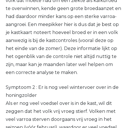
volk dat moeite had om een ziekte als kalkbroed
te overwinnen, kende geen grote broedaanzet en
had daardoor minder kans op een sterke varroa-
aangroei. Een meepikker hier is dus dat je best op
je kastkaart noteert hoeveel broed er in een volk
aanwezig is bij de kastcontroles (vooral deze op
het einde van de zomer). Deze informatie lijkt op
het ogenblik van de controle niet altijd nuttig te
zijn, maar kan je maanden later wel helpen om
een correcte analyse te maken.
Symptoom 2 : Er is nog veel wintervoer over in de
honingzolder
Als er nog veel voedsel over is in de kast, wil dit
zeggen dat het volk vrij vroeg stierf. Volken met
veel varroa sterven doorgaans vrij vroeg in het
seizoen (vóór februari), waardoor er veel voedsel