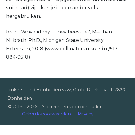
vuil (oud) zijn, kan je in een ander volk
hergebruiken.
bron : Why did my honey bees die?, Meghan
Milbrath, Ph.D., Michigan State University
Extension, 2018 (www.pollinators.msu.edu /517-
884-9518)
Imkersbond Bonheiden vzw, Grote Doelstraat 1, 2820
Bonheiden
© 2019 -
2026
| Alle rechten voorbehouden
Gebruiksvoorwaarden
Privacy