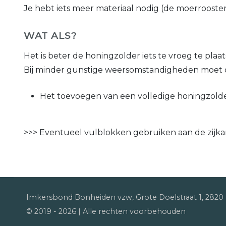
Je hebt iets meer materiaal nodig (de moerrooster
WAT ALS?
Het is beter de honingzolder iets te vroeg te plaatse
Bij minder gunstige weersomstandigheden moet 
Het toevoegen van een volledige honingzold
>>> Eventueel vulblokken gebruiken aan de zijk
Imkersbond Bonheiden vzw, Grote Doelstraat 1, 282
© 2019 -
2026
| Alle rechten voorbehouden