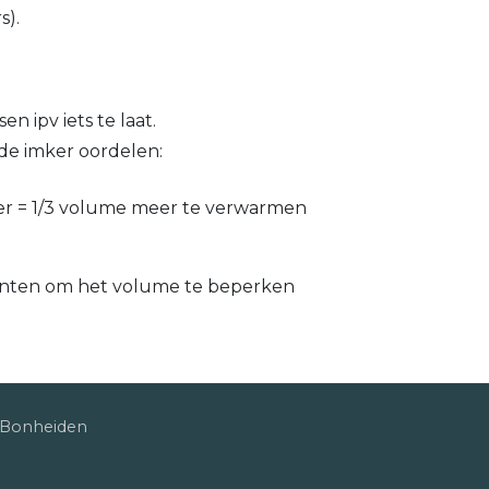
s).
n ipv iets te laat.
de imker oordelen:
er = 1/3 volume meer te verwarmen
anten om het volume te beperken
0 Bonheiden