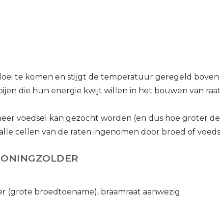
ei te komen en stijgt de temperatuur geregeld boven de
jen die hun energie kwijt willen in het bouwen van raat
 meer voedsel kan gezocht worden (en dus hoe groter de 
 alle cellen van de raten ingenomen door broed of voeds
HONINGZOLDER
ver (grote broedtoename), braamraat aanwezig