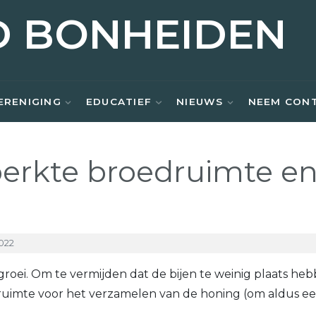
D BONHEIDEN
ERENIGING
EDUCATIEF
NIEUWS
NEEM CON
erkte broedruimte en
022
e groei. Om te vermijden dat de bijen te weinig plaats
a ruimte voor het verzamelen van de honing (om aldus e