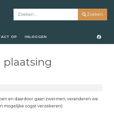
Zoeken
Zoeken
TACT OP
INLOGGEN
 plaatsing
 hebben en daardoor gaan zwermen, veranderen we
en mogelijke oogst verzekeren)