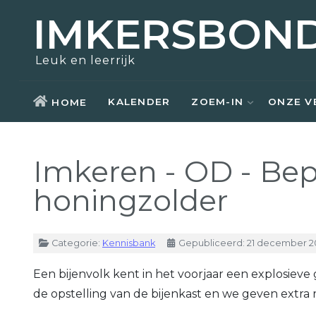
IMKERSBON
Zoem-In
Over ons
Opleidingen
Actueel
Leuk en leerrijk
Bezoek
Nostalgie
Kennisbank
Aziatische hoornaar
KALENDER
ZOEM-IN
ONZE V
HOME
Honing kopen
Raad van bestuur
Weetjes
Imkeren - OD - Bep
Zwermen scheppen
Kerntaken
Links
honingzolder
Materiaal ontlenen
Vrijwilligers
Lid worden
Lid worden
Details
Categorie:
Kennisbank
Gepubliceerd: 21 december 2
Een bijenvolk kent in het voorjaar een explosiev
de opstelling van de bijenkast en we geven extr