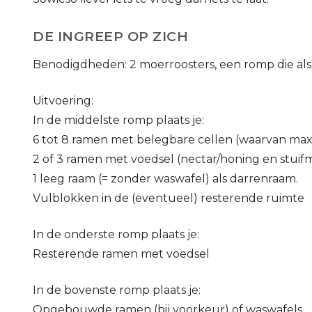
DE INGREEP OP ZICH
Benodigdheden: 2 moerroosters, een romp die als 
Uitvoering:
In de middelste romp plaats je:
6 tot 8 ramen met belegbare cellen (waarvan max
2 of 3 ramen met voedsel (nectar/honing en stuif
1 leeg raam (= zonder waswafel) als darrenraam.
Vulblokken in de (eventueel) resterende ruimte
In de onderste romp plaats je:
Resterende ramen met voedsel
In de bovenste romp plaats je:
Opgebouwde ramen (bij voorkeur) of waswafels.