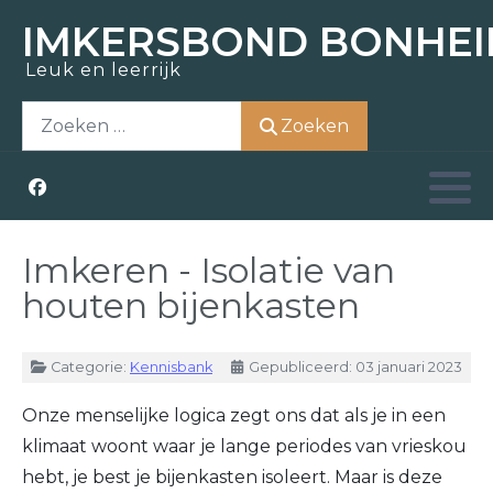
IMKERSBOND BONHEI
Leuk en leerrijk
Zoem-In
Over ons
Opleidingen
Actueel
Zoeken
Zoeken
Bezoek
Nostalgie
Kennisbank
Aziatische hoornaar
Honing kopen
Raad van bestuur
Weetjes
Zwermen scheppen
Kerntaken
Links
Imkeren - Isolatie van
houten bijenkasten
Materiaal ontlenen
Vrijwilligers
Details
Categorie:
Kennisbank
Gepubliceerd: 03 januari 2023
Lid worden
Lid worden
Onze menselijke logica zegt ons dat als je in een
klimaat woont waar je lange periodes van vrieskou
hebt, je best je bijenkasten isoleert. Maar is deze