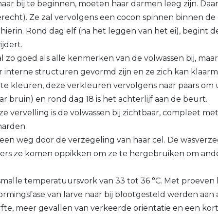
naar bij te beginnen, moeten haar darmen leeg zijn. Daar
erecht). Ze zal vervolgens een cocon spinnen binnen d
hierin.
Rond dag elf (na het leggen van het ei), begint d
jdert.
al zo goed als alle kenmerken van de volwassen bij, maa
 interne structuren gevormd zijn en ze zich kan klaarma
 te kleuren, deze verkleuren vervolgens naar paars om u
r bruin) en rond dag 18 is het achterlijf aan de beurt.
 vervelling is de volwassen bij zichtbaar, compleet met 
harden.
ijk een weg door de verzegeling van haar cel. De wasve
ters ze komen oppikken om ze te hergebruiken om ande
malle temperatuursvork van 33 tot 36 °C. Met proeven 
ormingsfase van larve naar bij blootgesteld werden aan
fte, meer gevallen van verkeerde oriëntatie en een kor