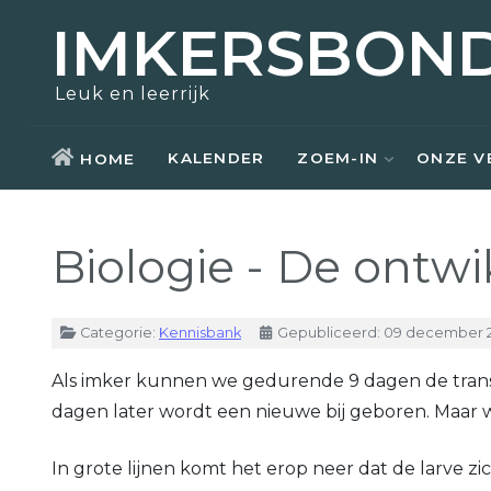
IMKERSBON
Zoem-In
Over ons
Opleidingen
Actueel
Leuk en leerrijk
Bezoek
Nostalgie
Kennisbank
Aziatische hoornaar
KALENDER
ZOEM-IN
ONZE V
HOME
Honing kopen
Raad van bestuur
Weetjes
Biologie - De ontwik
Zwermen scheppen
Kerntaken
Links
Materiaal ontlenen
Vrijwilligers
Details
Categorie:
Kennisbank
Gepubliceerd: 09 december 
Lid worden
Lid worden
Als imker kunnen we gedurende 9 dagen de transiti
dagen later wordt een nieuwe bij geboren. Maar wa
In grote lijnen komt het erop neer dat de larve zi