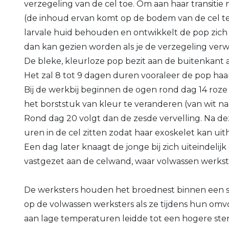
verzegeling van de cel toe. Om aan haar transitie 
(de inhoud ervan komt op de bodem van de cel t
larvale huid behouden en ontwikkelt de pop zich 
dan kan gezien worden als je de verzegeling verwi
De bleke, kleurloze pop bezit aan de buitenkant 
Het zal 8 tot 9 dagen duren vooraleer de pop haar
Bij de werkbij beginnen de ogen rond dag 14 roze
het borststuk van kleur te veranderen (van wit naa
Rond dag 20 volgt dan de zesde vervelling. Na deze
uren in de cel zitten zodat haar exoskelet kan uit
Een dag later knaagt de jonge bij zich uiteindel
vastgezet aan de celwand, waar volwassen werks
De werksters houden het broednest binnen een s
op de volwassen werksters als ze tijdens hun omv
aan lage temperaturen leidde tot een hogere ster