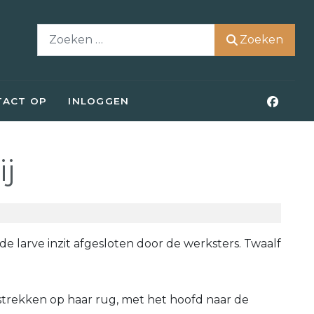
Zoeken
Zoeken
TACT OP
INLOGGEN
ij
e larve inzit afgesloten door de werksters. Twaalf
itstrekken op haar rug, met het hoofd naar de