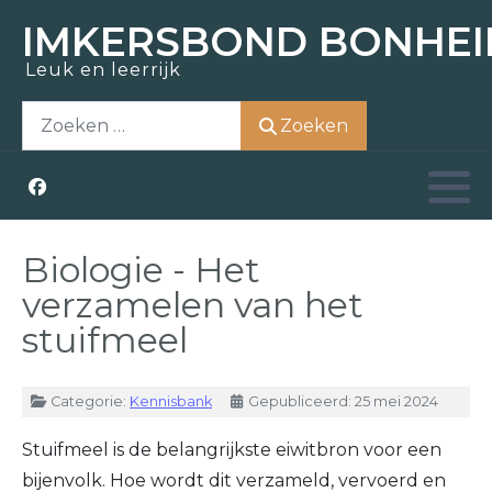
IMKERSBOND BONHEI
Leuk en leerrijk
Zoem-In
Over ons
Opleidingen
Actueel
Zoeken
Zoeken
Bezoek
Nostalgie
Kennisbank
Aziatische hoornaar
Honing kopen
Raad van bestuur
Weetjes
Zwermen scheppen
Kerntaken
Links
Biologie - Het
verzamelen van het
Materiaal ontlenen
Vrijwilligers
stuifmeel
Lid worden
Lid worden
Details
Categorie:
Kennisbank
Gepubliceerd: 25 mei 2024
Stuifmeel is de belangrijkste eiwitbron voor een
bijenvolk. Hoe wordt dit verzameld, vervoerd en